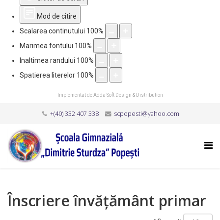
Mod de citire
Scalarea continutului
100
%
Marimea fontului
100
%
Inaltimea randului
100
%
Spatierea literelor
100
%
Implementat de
Adda Soft Design & Distribution
+(40) 332 407 338
scpopesti@yahoo.com
Înscriere învățământ primar