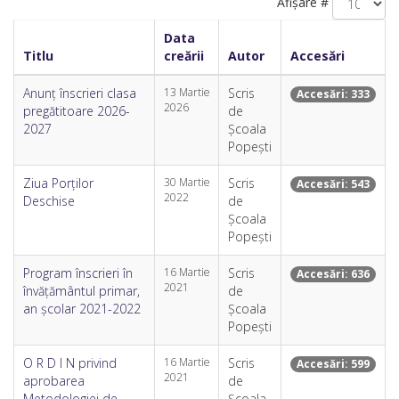
Afișare #
Data
Titlu
creării
Autor
Accesări
Anunț înscrieri clasa
13 Martie
Scris
Accesări: 333
2026
pregătitoare 2026-
de
2027
Școala
Popești
Ziua Porților
30 Martie
Scris
Accesări: 543
2022
Deschise
de
Școala
Popești
Program înscrieri în
16 Martie
Scris
Accesări: 636
2021
învățământul primar,
de
an școlar 2021-2022
Școala
Popești
O R D I N privind
16 Martie
Scris
Accesări: 599
2021
aprobarea
de
Metodologiei de
Școala