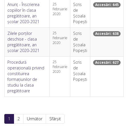
Anunț - Înscrierea
25
Scris
Accesări: 645
Februarie
copiilor în clasa
de
2020
pregătitoare, an
Școala
școlar 2020-2021
Popești
Zilele porților
25
Scris
Accesări: 638
Februarie
deschise - clasa
de
2020
pregătitoare, an
Școala
școlar 2020-2021
Popești
Procedură
25
Scris
Accesări: 627
Februarie
operațională privind
de
2020
constituirea
Școala
formațiunilor de
Popești
studiu la clasa
pregătitoare
1
2
Următor
Sfârșit