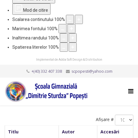
Mod de citire
Scalarea continutului
100
%
Marimea fontului
100
%
Inaltimea randului
100
%
Spatierea literelor
100
%
Implementat de
Adda Soft Design & Distribution
+(40) 332 407 338
scpopesti@yahoo.com
Afișare #
Titlu
Autor
Accesări