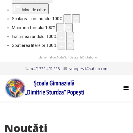
Mod de citire
Scalarea continutului
100
%
Marimea fontului
100
%
Inaltimea randului
100
%
Spatierea literelor
100
%
Implementat de
Adda Soft Design & Distribution
+(40) 332 407 338
scpopesti@yahoo.com
Noutăți